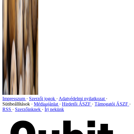
Impresszum
Szerzői jogok
Adatvédelmi nyilatkozat
Sütibeállítások
Médiaajánlat
Hirdetői ÁSZF
Támogatói ÁSZF
RSS
Szerzőinknek
Írj nekünk