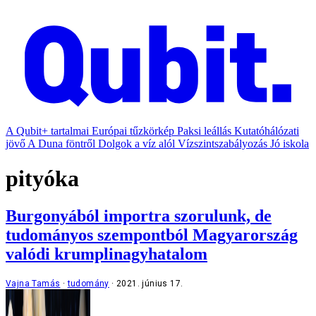
A Qubit+ tartalmai
Európai tűzkörkép
Paksi leállás
Kutatóhálózati
jövő
A Duna föntről
Dolgok a víz alól
Vízszintszabályozás
Jó iskola
pityóka
Burgonyából importra szorulunk, de
tudományos szempontból Magyarország
valódi krumplinagyhatalom
Vajna Tamás
tudomány
2021. június 17.