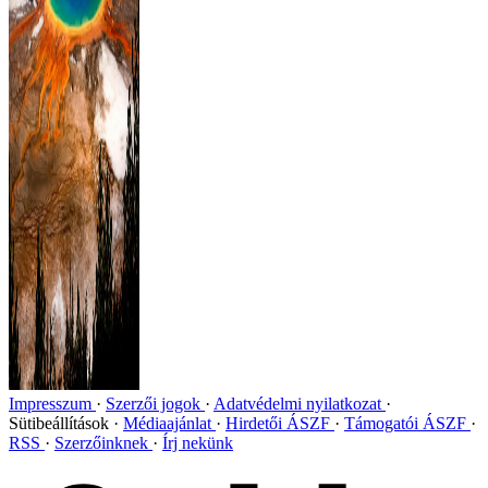
Impresszum
Szerzői jogok
Adatvédelmi nyilatkozat
Sütibeállítások
Médiaajánlat
Hirdetői ÁSZF
Támogatói ÁSZF
RSS
Szerzőinknek
Írj nekünk