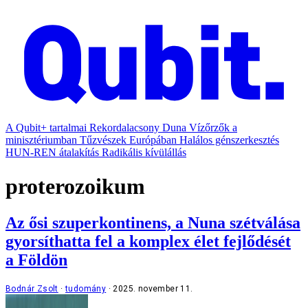
A Qubit+ tartalmai
Rekordalacsony Duna
Vízőrzők a
minisztériumban
Tűzvészek Európában
Halálos génszerkesztés
HUN-REN átalakítás
Radikális kívülállás
proterozoikum
Az ősi szuperkontinens, a Nuna szétválása
gyorsíthatta fel a komplex élet fejlődését
a Földön
Bodnár Zsolt
tudomány
2025. november 11.