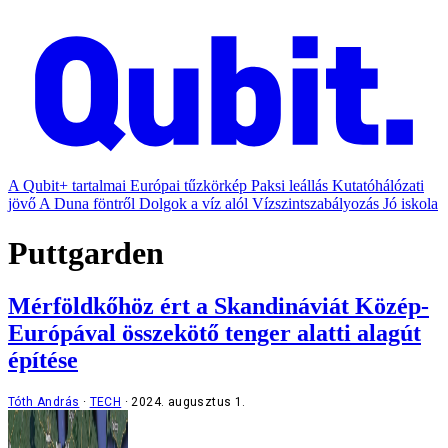
A Qubit+ tartalmai
Európai tűzkörkép
Paksi leállás
Kutatóhálózati
jövő
A Duna föntről
Dolgok a víz alól
Vízszintszabályozás
Jó iskola
Puttgarden
Mérföldkőhöz ért a Skandináviát Közép-
Európával összekötő tenger alatti alagút
építése
Tóth András
TECH
2024. augusztus 1.