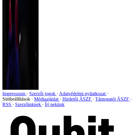
Impresszum
Szerzői jogok
Adatvédelmi nyilatkozat
Sütibeállítások
Médiaajánlat
Hirdetői ÁSZF
Támogatói ÁSZF
RSS
Szerzőinknek
Írj nekünk