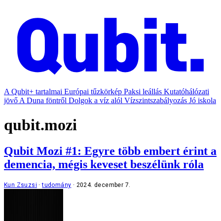
A Qubit+ tartalmai
Európai tűzkörkép
Paksi leállás
Kutatóhálózati
jövő
A Duna föntről
Dolgok a víz alól
Vízszintszabályozás
Jó iskola
qubit.mozi
Qubit Mozi #1: Egyre több embert érint a
demencia, mégis keveset beszélünk róla
Kun Zsuzsi
tudomány
2024. december 7.