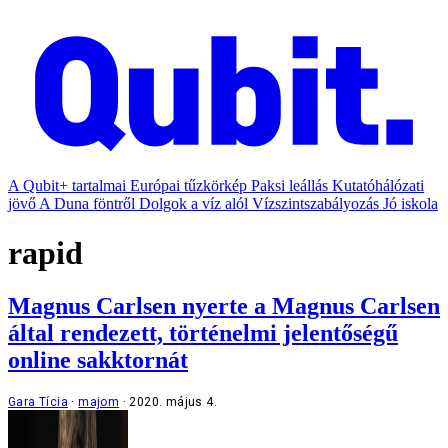
A Qubit+ tartalmai
Európai tűzkörkép
Paksi leállás
Kutatóhálózati
jövő
A Duna föntről
Dolgok a víz alól
Vízszintszabályozás
Jó iskola
rapid
Magnus Carlsen nyerte a Magnus Carlsen
által rendezett, történelmi jelentőségű
online sakktornát
Gara Tícia
majom
2020. május 4.