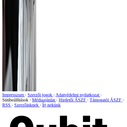
Impresszum
Szerzői jogok
Adatvédelmi nyilatkozat
Sütibeállítások
Médiaajánlat
Hirdetői ÁSZF
Támogatói ÁSZF
RSS
Szerzőinknek
Írj nekünk