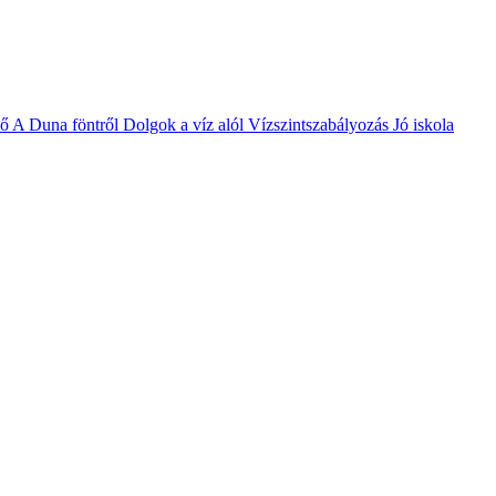
vő
A Duna föntről
Dolgok a víz alól
Vízszintszabályozás
Jó iskola