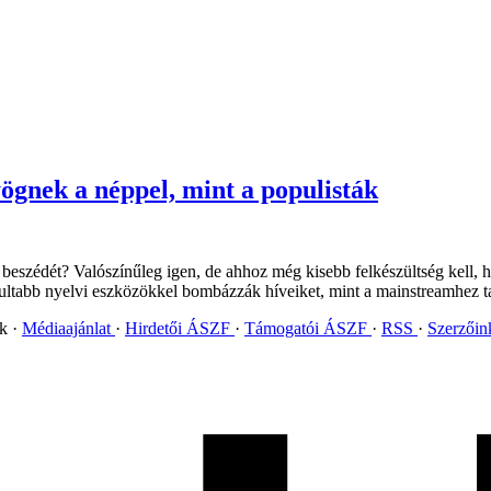
ögnek a néppel, mint a populisták
eszédét? Valószínűleg igen, de ahhoz még kisebb felkészültség kell, h
lultabb nyelvi eszközökkel bombázzák híveiket, mint a mainstreamhez tar
ok
Médiaajánlat
Hirdetői ÁSZF
Támogatói ÁSZF
RSS
Szerzői