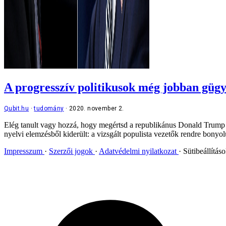
A progresszív politikusok még jobban gügy
Qubit.hu
tudomány
2020. november 2.
Elég tanult vagy hozzá, hogy megértsd a republikánus Donald Trump b
nyelvi elemzésből kiderült: a vizsgált populista vezetők rendre bonyo
Impresszum
Szerzői jogok
Adatvédelmi nyilatkozat
Sütibeállítás