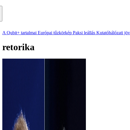
A Qubit+ tartalmai
Európai tűzkörkép
Paksi leállás
Kutatóhálózati jö
retorika