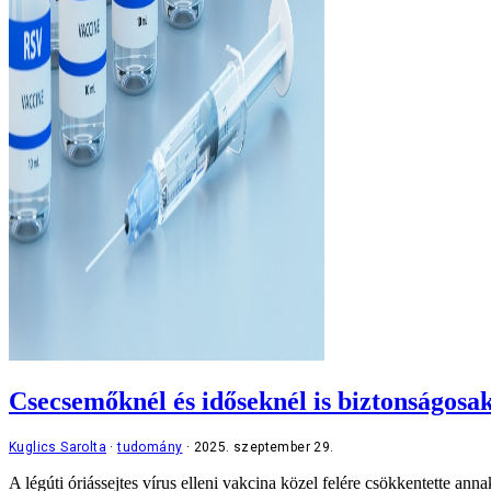
Csecsemőknél és időseknél is biztonságosa
Kuglics Sarolta
tudomány
2025. szeptember 29.
A légúti óriássejtes vírus elleni vakcina közel felére csökkentette an