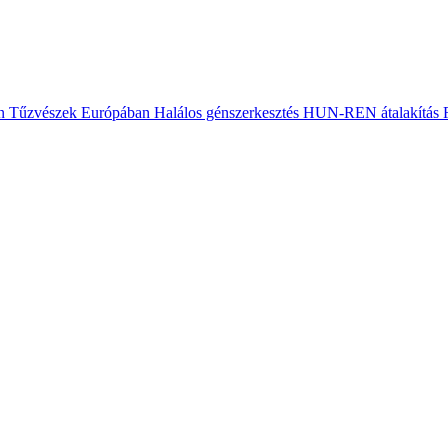
n
Tűzvészek Európában
Halálos génszerkesztés
HUN-REN átalakítás