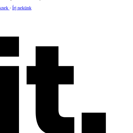
nknek
Írj nekünk