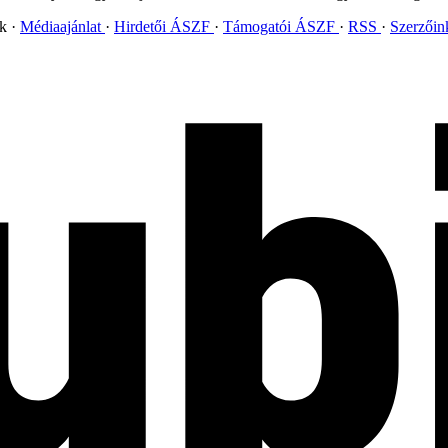
ok
Médiaajánlat
Hirdetői ÁSZF
Támogatói ÁSZF
RSS
Szerzői