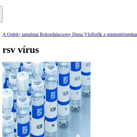
A Qubit+ tartalmai
Rekordalacsony Duna
Vízőrzők a minisztériumba
rsv vírus