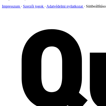
Impresszum
Szerzői jogok
Adatvédelmi nyilatkozat
Sütibeállítás