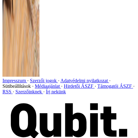
Impresszum
Szerzői jogok
Adatvédelmi nyilatkozat
Sütibeállítások
Médiaajánlat
Hirdetői ÁSZF
Támogatói ÁSZF
RSS
Szerzőinknek
Írj nekünk