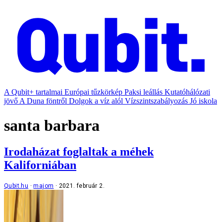
A Qubit+ tartalmai
Európai tűzkörkép
Paksi leállás
Kutatóhálózati
jövő
A Duna föntről
Dolgok a víz alól
Vízszintszabályozás
Jó iskola
santa barbara
Irodaházat foglaltak a méhek
Kaliforniában
Qubit.hu
majom
2021. február 2.