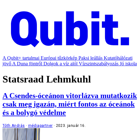
A Qubit+ tartalmai
Európai tűzkörkép
Paksi leállás
Kutatóhálózati
jövő
A Duna föntről
Dolgok a víz alól
Vízszintszabályozás
Jó iskola
Statsraad Lehmkuhl
A Csendes-óceánon vitorlázva mutatkozik
csak meg igazán, miért fontos az óceánok
és a bolygó védelme
Tóth András
médiapartner
2023. január 16.