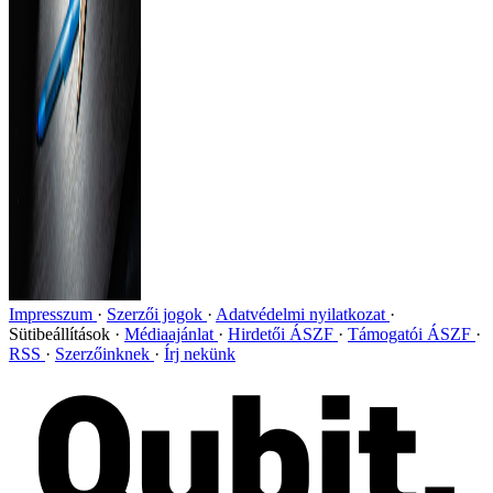
Impresszum
Szerzői jogok
Adatvédelmi nyilatkozat
Sütibeállítások
Médiaajánlat
Hirdetői ÁSZF
Támogatói ÁSZF
RSS
Szerzőinknek
Írj nekünk