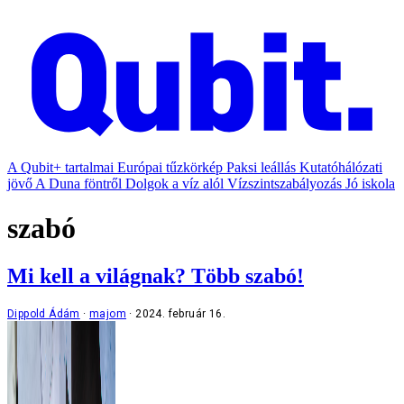
A Qubit+ tartalmai
Európai tűzkörkép
Paksi leállás
Kutatóhálózati
jövő
A Duna föntről
Dolgok a víz alól
Vízszintszabályozás
Jó iskola
szabó
Mi kell a világnak? Több szabó!
Dippold Ádám
majom
2024. február 16.