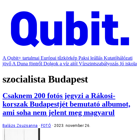
A Qubit+ tartalmai
Európai tűzkörkép
Paksi leállás
Kutatóhálózati
jövő
A Duna föntről
Dolgok a víz alól
Vízszintszabályozás
Jó iskola
szocialista Budapest
Csaknem 200 fotós jegyzi a Rákosi-
korszak Budapestjét bemutató albumot,
ami soha nem jelent meg magyarul
Balázs Zsuzsanna
FOTÓ
2023. november 26.