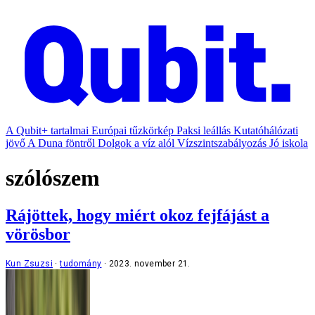
A Qubit+ tartalmai
Európai tűzkörkép
Paksi leállás
Kutatóhálózati
jövő
A Duna föntről
Dolgok a víz alól
Vízszintszabályozás
Jó iskola
szólószem
Rájöttek, hogy miért okoz fejfájást a
vörösbor
Kun Zsuzsi
tudomány
2023. november 21.