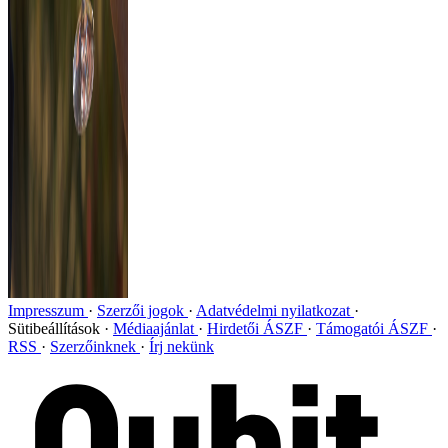
Impresszum
Szerzői jogok
Adatvédelmi nyilatkozat
Sütibeállítások
Médiaajánlat
Hirdetői ÁSZF
Támogatói ÁSZF
RSS
Szerzőinknek
Írj nekünk