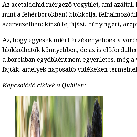
Az acetaldehid mérgező vegyület, ami azáltal, 
mint a fehérborokban) blokkolja, felhalmozódi
szervezetben: kínzó fejfájást, hányingert, arcpí
Az, hogy egyesek miért érzékenyebbek a vörös
blokkolhatók könnyebben, de az is előfordulha
a borokban egyébként nem egyenletes, még a v
fajták, amelyek naposabb vidékeken termelnek
Kapcsolódó cikkek a Qubiten: