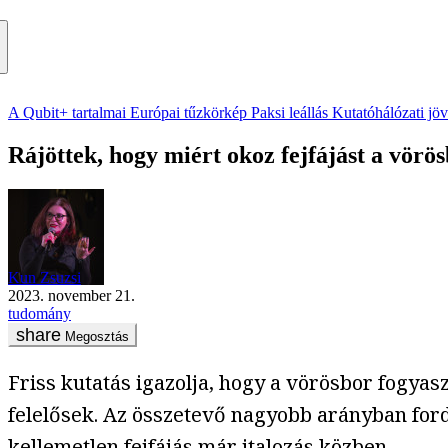
A Qubit+ tartalmai
Európai tűzkörkép
Paksi leállás
Kutatóhálózati jö
Rájöttek, hogy miért okoz fejfájást a vörö
Kun Zsuzsi
2023. november 21.
tudomány
Megosztás
Friss kutatás igazolja, hogy a vörösbor fogyas
felelősek. Az összetevő nagyobb arányban fordu
kellemetlen fejfájás már italozás közben.