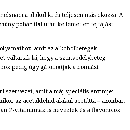
másnapra alakul ki és teljesen más okozza. A
ány pohár ital után kellemetlen fejfájást
folyamathoz, amit az alkoholbetegek
et váltanak ki, hogy a szenvedélybeteg
idok pedig úgy gátolhatják a bomlási
i szervezet, amit a máj speciális enzimjei
ikor az acetaldehid alakul acetáttá – azonban
ban P-vitaminnak is neveztek és a flavonolok