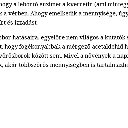
hogy a lebontó enzimet a kvercetin (ami minteg
k a vérben. Ahogy emelkedik a mennyisége, úgy 
rt és izzadást.
bor hatásaira, egyelőre nem világos a kutatók
t, hogy fogékonyabbak a mérgező acetaldehid ha
örösborok között sem. Mivel a növények a napfé
, akár többszörös mennyiségben is tartalmazha