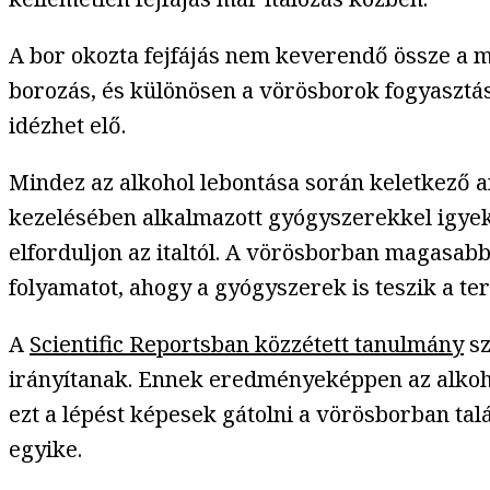
A bor okozta fejfájás nem keverendő össze a
borozás, és különösen a vörösborok fogyasztás
idézhet elő.
Mindez az alkohol lebontása során keletkező a
kezelésében alkalmazott gyógyszerekkel igyek
elforduljon az italtól. A vörösborban magasab
folyamatot, ahogy a gyógyszerek is teszik a te
A
Scientific Reportsban közzétett tanulmány
sz
irányítanak. Ennek eredményeképpen az alkohol
ezt a lépést képesek gátolni a vörösborban tal
egyike.