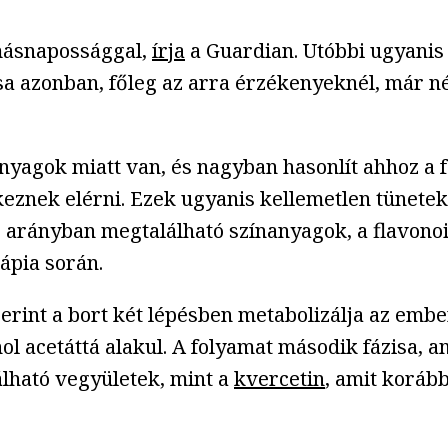
 másnapossággal,
írja
a Guardian. Utóbbi ugyanis 
a azonban, főleg az arra érzékenyeknél, már néh
nyagok miatt van, és nagyban hasonlít ahhoz a 
eznek elérni. Ezek ugyanis kellemetlen tünetek
b arányban megtalálható színanyagok, a flavono
rápia során.
erint a bort két lépésben metabolizálja az ember
 acetáttá alakul. A folyamat második fázisa, am
álható vegyületek, mint a
kvercetin
, amit koráb