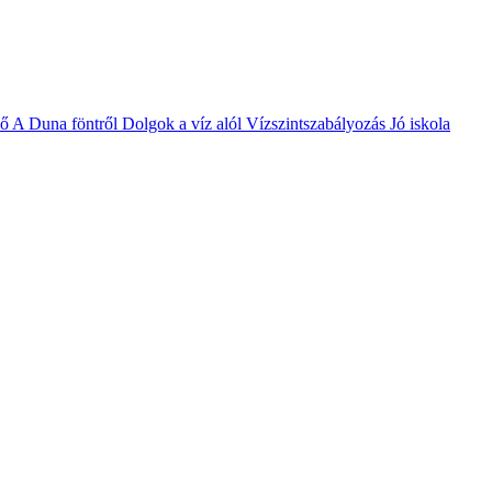
vő
A Duna föntről
Dolgok a víz alól
Vízszintszabályozás
Jó iskola