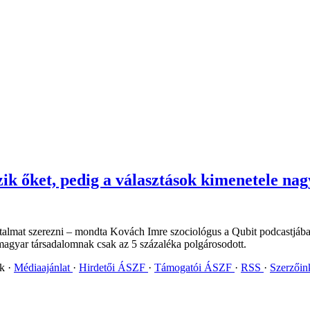
ézik őket, pedig a választások kimenetele n
hatalmat szerezni – mondta Kovách Imre szociológus a Qubit podcastjá
 magyar társadalomnak csak az 5 százaléka polgárosodott.
ok
Médiaajánlat
Hirdetői ÁSZF
Támogatói ÁSZF
RSS
Szerzői