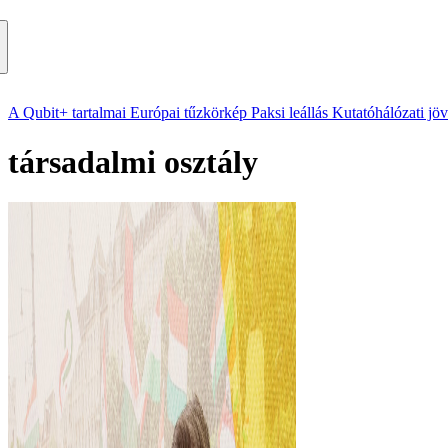
A Qubit+ tartalmai
Európai tűzkörkép
Paksi leállás
Kutatóhálózati jö
társadalmi osztály