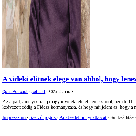
A vidéki elitnek elege van abból, hogy len
Qubit Podcast
podcast
2025. április 8.
Az a párt, amelyik az új magyar vidéki elittel nem számol, nem tud 
kedvezett eddig a Fidesz kormányzása, és hogy mit jelent az, hogy a
Impresszum
Szerzői jogok
Adatvédelmi nyilatkozat
Sütibeállítás