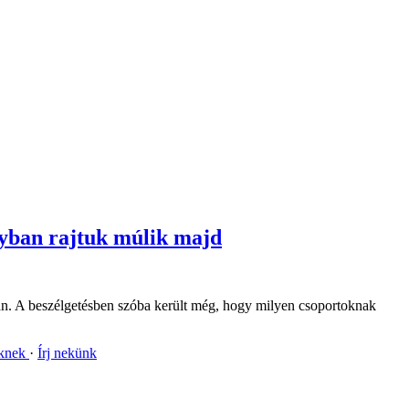
agyban rajtuk múlik majd
ban. A beszélgetésben szóba került még, hogy milyen csoportoknak
nknek
Írj nekünk