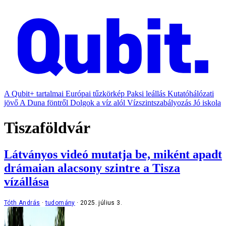
A Qubit+ tartalmai
Európai tűzkörkép
Paksi leállás
Kutatóhálózati
jövő
A Duna föntről
Dolgok a víz alól
Vízszintszabályozás
Jó iskola
Tiszaföldvár
Látványos videó mutatja be, miként apadt
drámaian alacsony szintre a Tisza
vízállása
Tóth András
tudomány
2025. július 3.