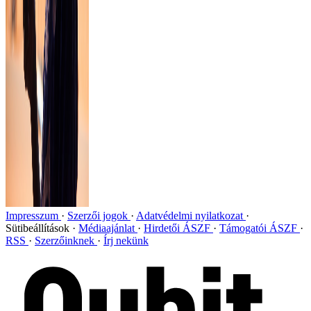
Impresszum
Szerzői jogok
Adatvédelmi nyilatkozat
Sütibeállítások
Médiaajánlat
Hirdetői ÁSZF
Támogatói ÁSZF
RSS
Szerzőinknek
Írj nekünk