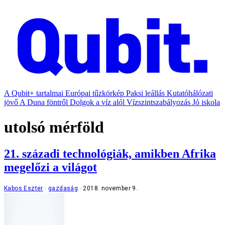
A Qubit+ tartalmai
Európai tűzkörkép
Paksi leállás
Kutatóhálózati
jövő
A Duna föntről
Dolgok a víz alól
Vízszintszabályozás
Jó iskola
utolsó mérföld
21. századi technológiák, amikben Afrika
megelőzi a világot
Kabos Eszter
gazdaság
2018. november 9.