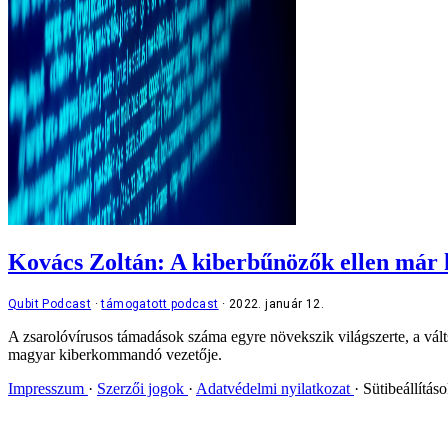
Kovács Zoltán: A kiberbűnözők ellen már
Qubit Podcast
támogatott podcast
2022. január 12.
A zsarolóvírusos támadások száma egyre növekszik világszerte, a vál
magyar kiberkommandó vezetője.
Impresszum
Szerzői jogok
Adatvédelmi nyilatkozat
Sütibeállítás