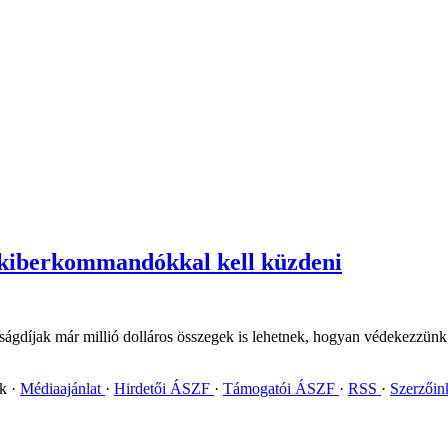
 kiberkommandókkal kell küzdeni
tságdíjak már millió dolláros összegek is lehetnek, hogyan védekezzün
ok
Médiaajánlat
Hirdetői ÁSZF
Támogatói ÁSZF
RSS
Szerzői