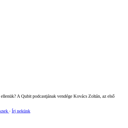
k ellenük? A Qubit podcastjának vendége Kovács Zoltán, az első
nknek
Írj nekünk