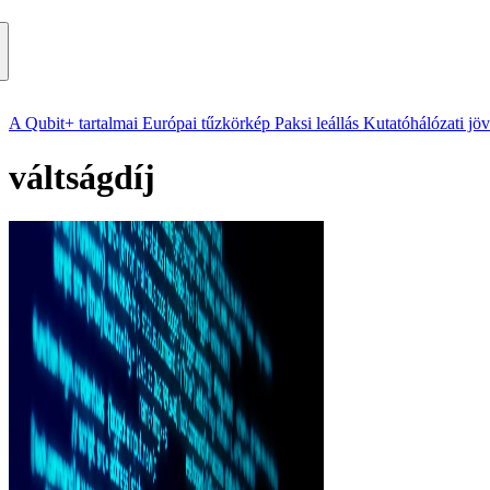
A Qubit+ tartalmai
Európai tűzkörkép
Paksi leállás
Kutatóhálózati jö
váltságdíj