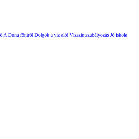
vő
A Duna föntről
Dolgok a víz alól
Vízszintszabályozás
Jó iskola