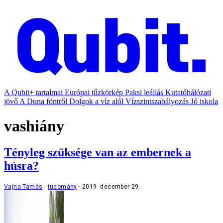
A Qubit+ tartalmai
Európai tűzkörkép
Paksi leállás
Kutatóhálózati
jövő
A Duna föntről
Dolgok a víz alól
Vízszintszabályozás
Jó iskola
vashiány
Tényleg szüksége van az embernek a
húsra?
Vajna Tamás
tudomány
2019. december 29.