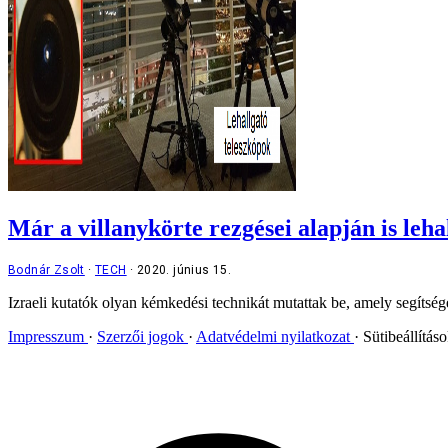
Már a villanykörte rezgései alapján is leh
Bodnár Zsolt
TECH
2020. június 15.
Izraeli kutatók olyan kémkedési technikát mutattak be, amely segítség
Impresszum
Szerzői jogok
Adatvédelmi nyilatkozat
Sütibeállítás