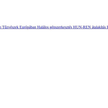
n
Tűzvészek Európában
Halálos génszerkesztés
HUN-REN átalakítás