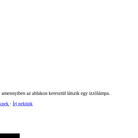
e, amennyiben az ablakon keresztül látszik egy izzólámpa.
nknek
Írj nekünk