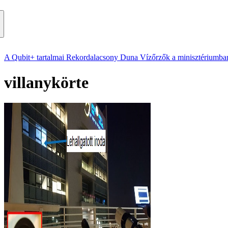
A Qubit+ tartalmai
Rekordalacsony Duna
Vízőrzők a minisztériumba
villanykörte