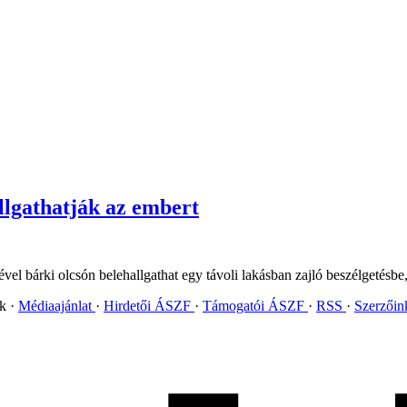
allgathatják az embert
ével bárki olcsón belehallgathat egy távoli lakásban zajló beszélgetésb
ok
Médiaajánlat
Hirdetői ÁSZF
Támogatói ÁSZF
RSS
Szerzői