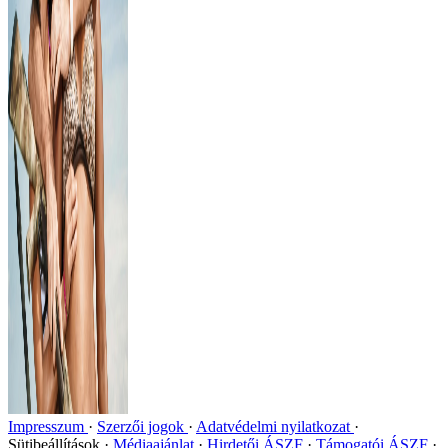
Impresszum
Szerzői jogok
Adatvédelmi nyilatkozat
Sütibeállítások
Médiaajánlat
Hirdetői ÁSZF
Támogatói ÁSZF