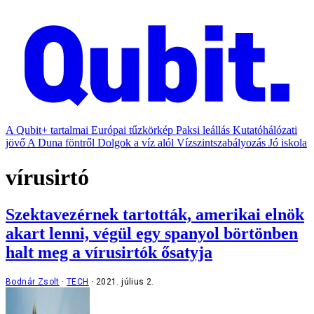
A Qubit+ tartalmai
Európai tűzkörkép
Paksi leállás
Kutatóhálózati
jövő
A Duna föntről
Dolgok a víz alól
Vízszintszabályozás
Jó iskola
vírusirtó
Szektavezérnek tartották, amerikai elnök
akart lenni, végül egy spanyol börtönben
halt meg a vírusirtók ősatyja
Bodnár Zsolt
TECH
2021. július 2.