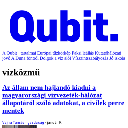
A Qubit+ tartalmai
Európai tűzkörkép
Paksi leállás
Kutatóhálózati
jövő
A Duna föntről
Dolgok a víz alól
Vízszintszabályozás
Jó iskola
vízközmű
Az állam nem hajlandó kiadni a
magyarországi vízvezeték-hálózat
állapotáról szóló adatokat, a civilek perre
mentek
Vajna Tamás
gazdaság
január 9.