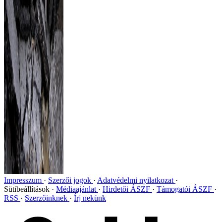
Impresszum
Szerzői jogok
Adatvédelmi nyilatkozat
Sütibeállítások
Médiaajánlat
Hirdetői ÁSZF
Támogatói ÁSZF
RSS
Szerzőinknek
Írj nekünk