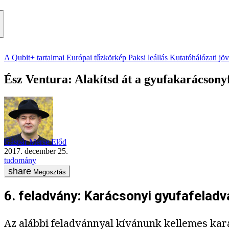
A Qubit+ tartalmai
Európai tűzkörkép
Paksi leállás
Kutatóhálózati jö
Ész Ventura: Alakítsd át a gyufakarácsony
Gáspár Merse Előd
2017. december 25.
tudomány
Megosztás
6. feladvány: Karácsonyi gyufafeladv
Az alábbi feladvánnyal kívánunk kellemes kar