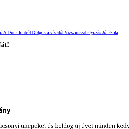
vő
A Duna föntről
Dolgok a víz alól
Vízszintszabályozás
Jó iskola
fát!
ány
ácsonyi ünepeket és boldog új évet minden ked