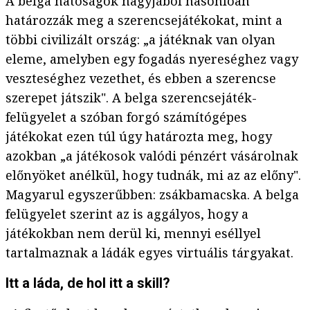
A belga hatóságok nagyjából hasonlóan
határozzák meg a szerencsejátékokat, mint a
többi civilizált ország: „a játéknak van olyan
eleme, amelyben egy fogadás nyereséghez vagy
veszteséghez vezethet, és ebben a szerencse
szerepet játszik". A belga szerencsejáték-
felügyelet a szóban forgó számítógépes
játékokat ezen túl úgy határozta meg, hogy
azokban „a játékosok valódi pénzért vásárolnak
előnyöket anélkül, hogy tudnák, mi az az előny".
Magyarul egyszerűbben: zsákbamacska. A belga
felügyelet szerint az is aggályos, hogy a
játékokban nem derül ki, mennyi eséllyel
tartalmaznak a ládák egyes virtuális tárgyakat.
Itt a láda, de hol itt a skill?