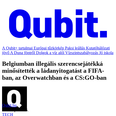
A Qubit+ tartalmai
Európai tűzkörkép
Paksi leállás
Kutatóhálózati
jövő
A Duna föntről
Dolgok a víz alól
Vízszintszabályozás
Jó iskola
Belgiumban illegális szerencsejátékká
minősítették a ládanyitogatást a FIFA-
ban, az Overwatchban és a CS:GO-ban
Qubit.hu
2018. április 26.
TECH