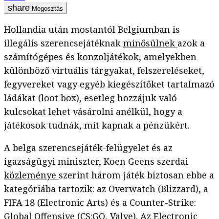
Megosztás
Hollandia után mostantól Belgiumban is
illegális szerencsejátéknak
minősülnek
azok a
számítógépes és konzoljátékok, amelyekben
különböző virtuális tárgyakat, felszereléseket,
fegyvereket vagy egyéb kiegészítőket tartalmazó
ládákat (loot box), esetleg hozzájuk való
kulcsokat lehet vásárolni anélkül, hogy a
játékosok tudnák, mit kapnak a pénzükért.
A belga szerencsejáték-felügyelet és az
igazságügyi miniszter, Koen Geens szerdai
közleménye
szerint három játék biztosan ebbe a
kategóriába tartozik: az Overwatch (Blizzard), a
FIFA 18 (Electronic Arts) és a Counter-Strike:
Global Offensive (CS:GO, Valve). Az Electronic