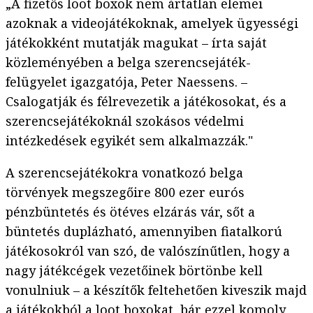
„A fizetős loot boxok nem ártatlan elemei
azoknak a videojátékoknak, amelyek ügyességi
játékokként mutatják magukat – írta saját
közleményében a belga szerencsejáték-
felügyelet igazgatója, Peter Naessens. –
Csalogatják és félrevezetik a játékosokat, és a
szerencsejátékoknál szokásos védelmi
intézkedések egyikét sem alkalmazzák."
A szerencsejátékokra vonatkozó belga
törvények megszegőire 800 ezer eurós
pénzbüntetés és ötéves elzárás vár, sőt a
büntetés duplázható, amennyiben fiatalkorú
játékosokról van szó, de valószínűtlen, hogy a
nagy játékcégek vezetőinek börtönbe kell
vonulniuk – a készítők feltehetően kiveszik majd
a játékokból a loot boxokat, bár ezzel komoly