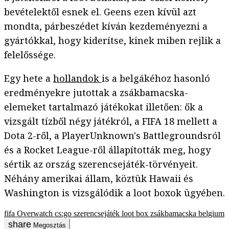
bevételektől esnek el. Geens ezen kívül azt
mondta, párbeszédet kíván kezdeményezni a
gyártókkal, hogy kiderítse, kinek miben rejlik a
felelőssége.
Egy hete a
hollandok
is a belgákéhoz hasonló
eredményekre jutottak a zsákbamacska-
elemeket tartalmazó játékokat illetően: ők a
vizsgált tízből négy játékról, a FIFA 18 mellett a
Dota 2-ről, a PlayerUnknown's Battlegroundsról
és a Rocket League-ről állapították meg, hogy
sértik az ország szerencsejáték-törvényeit.
Néhány amerikai állam, köztük Hawaii és
Washington is vizsgálódik a loot boxok ügyében.
fifa
Overwatch
cs:go
szerencsejáték
loot box
zsákbamacska
belgium
Megosztás