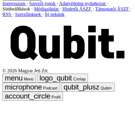
Impresszum
Szerzői jogok
Adatvédelmi nyilatkozat
Sütibeállítások
Médiaajánlat
Hirdetői ÁSZF
Támogatói ÁSZF
RSS
Szerzőinknek
Írj nekünk
©
2026
Magyar Jeti Zrt.
Menü
Címlap
Podcast
Qubit+
Profil