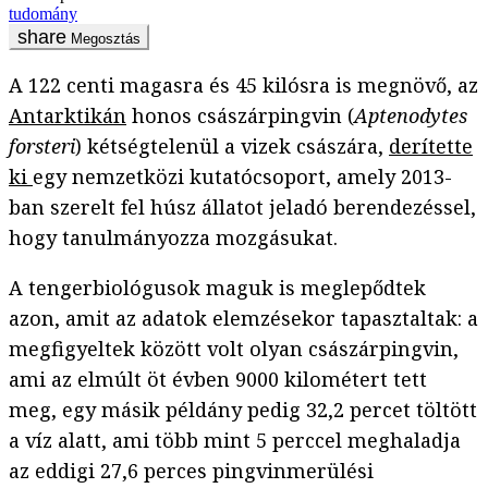
tudomány
Megosztás
A 122 centi magasra és 45 kilósra is megnövő, az
Antarktikán
honos császárpingvin (
Aptenodytes
forsteri
) kétségtelenül a vizek császára,
derítette
ki
egy nemzetközi kutatócsoport, amely 2013-
ban szerelt fel húsz állatot jeladó berendezéssel,
hogy tanulmányozza mozgásukat.
A tengerbiológusok maguk is meglepődtek
azon, amit az adatok elemzésekor tapasztaltak: a
megfigyeltek között volt olyan császárpingvin,
ami az elmúlt öt évben 9000 kilométert tett
meg, egy másik példány pedig 32,2 percet töltött
a víz alatt, ami több mint 5 perccel meghaladja
az eddigi 27,6 perces pingvinmerülési