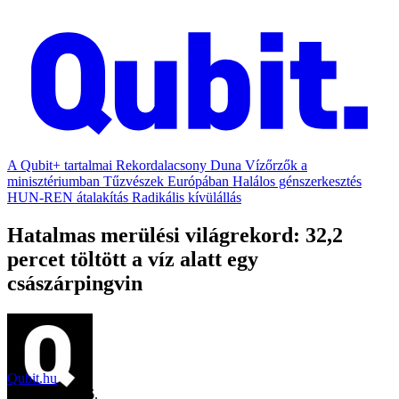
A Qubit+ tartalmai
Rekordalacsony Duna
Vízőrzők a
minisztériumban
Tűzvészek Európában
Halálos génszerkesztés
HUN-REN átalakítás
Radikális kívülállás
Hatalmas merülési világrekord: 32,2
percet töltött a víz alatt egy
császárpingvin
Qubit.hu
2018. április 26.