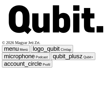
©
2026
Magyar Jeti Zrt.
Menü
Címlap
Podcast
Qubit+
Profil