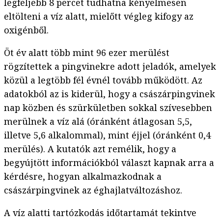
legfeljebb 8 percet tudhatna kényelmesen
eltölteni a víz alatt, mielőtt végleg kifogy az
oxigénből.
Öt év alatt több mint 96 ezer merülést
rögzítettek a pingvinekre adott jeladók, amelyek
közül a legtöbb fél évnél tovább működött. Az
adatokból az is kiderül, hogy a császárpingvinek
nap közben és szürkületben sokkal szívesebben
merülnek a víz alá (óránként átlagosan 5,5,
illetve 5,6 alkalommal), mint éjjel (óránként 0,4
merülés). A kutatók azt remélik, hogy a
begyújtött információkból választ kapnak arra a
kérdésre, hogyan alkalmazkodnak a
császárpingvinek az éghajlatváltozáshoz.
A víz alatti tartózkodás időtartamát tekintve