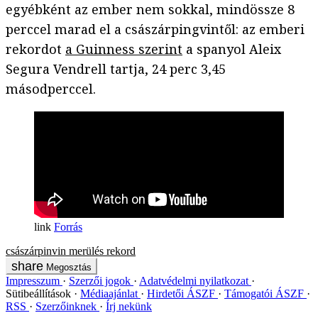
egyébként az ember nem sokkal, mindössze 8
perccel marad el a császárpingvintől: az emberi
rekordot
a Guinness szerint
a spanyol Aleix
Segura Vendrell tartja, 24 perc 3,45
másodperccel.
Forrás
császárpinvin
merülés
rekord
Megosztás
Impresszum
Szerzői jogok
Adatvédelmi nyilatkozat
Sütibeállítások
Médiaajánlat
Hirdetői ÁSZF
Támogatói ÁSZF
RSS
Szerzőinknek
Írj nekünk