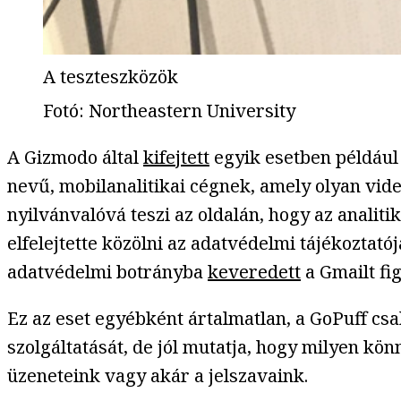
A teszteszközök
Fotó
:
Northeastern University
A Gizmodo által
kifejtett
egyik esetben például 
nevű, mobilanalitikai cégnek, amely olyan vide
nyilvánvalóvá teszi az oldalán, hogy az analiti
elfelejtette közölni az adatvédelmi tájékoztat
adatvédelmi botrányba
keveredett
a Gmailt fi
Ez az eset egyébként ártalmatlan, a GoPuff c
szolgáltatását, de jól mutatja, hogy milyen kö
üzeneteink vagy akár a jelszavaink.