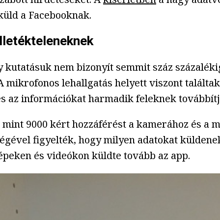
 küld a Facebooknak.
lletékteleneknek
y kutatásuk nem bizonyít semmit száz százalékig,
 mikrofonos lehallgatás helyett viszont találta
s az információkat harmadik feleknek továbbítj
b mint 9000 kért hozzáférést a kamerához és a m
gével figyelték, hogy milyen adatokat küldenek 
képeken és videókon küldte tovább az app.