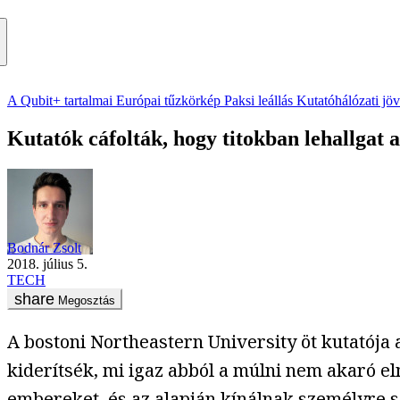
A Qubit+ tartalmai
Európai tűzkörkép
Paksi leállás
Kutatóhálózati jö
Kutatók cáfolták, hogy titokban lehallgat a
Bodnár Zsolt
2018. július 5.
TECH
Megosztás
A bostoni Northeastern University öt kutatója 
kiderítsék, mi igaz abból a múlni nem akaró el
embereket, és az alapján kínálnak személyre s