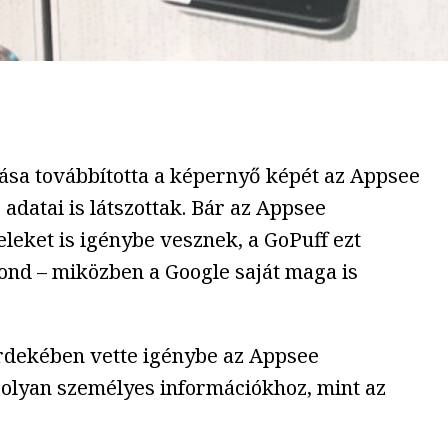
zása továbbította a képernyő képét az Appsee
adatai is látszottak. Bár az Appsee
teleket is igénybe vesznek, a GoPuff ezt
mond – miközben a Google saját maga is
érdekében vette igénybe az Appsee
s olyan személyes információkhoz, mint az