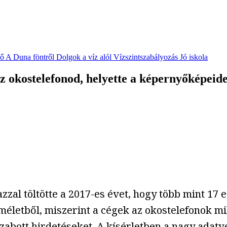
vő
A Duna föntről
Dolgok a víz alól
Vízszintszabályozás
Jó iskola
z okostelefonod, helyette a képernyőképeide
azzal töltötte a 2017-es évet, hogy több mint 17
méletből, miszerint a cégek az okostelefonok mi
zabott hirdetéseket. A
kísérletben
a nagy adatvé