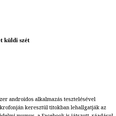
t küldi szét
 ezer androidos alkalmazás tesztelésével
krofonján keresztül titokban lehallgatják az
delmi mumus, a Facebook is játszott, ráadásul