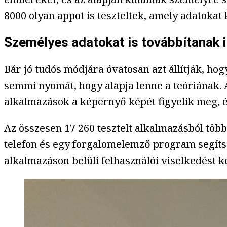
8000 olyan appot is teszteltek, amely adatokat
Személyes adatokat is továbbítanak i
Bár jó tudós módjára óvatosan azt állítják, hog
semmi nyomát, hogy alapja lenne a teóriának. A
alkalmazások a képernyő képét figyelik meg, é
Az összesen 17 260 tesztelt alkalmazásból töb
telefon és egy forgalomelemző program segítsé
alkalmazáson belüli felhasználói viselkedést 