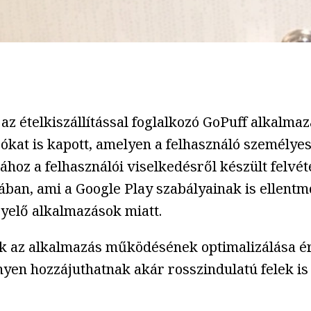
az ételkiszállítással foglalkozó GoPuff alkalma
ókat is kapott, amelyen a felhasználó személyes 
kához a felhasználói viselkedésről készült felvé
ójában, ami a Google Play szabályainak is ellent
gyelő alkalmazások miatt.
sak az alkalmazás működésének optimalizálása 
nnyen hozzájuthatnak akár rosszindulatú felek i