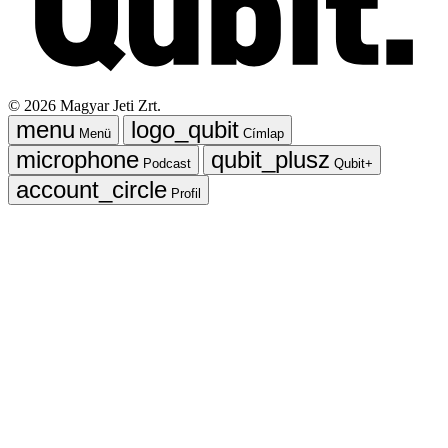
©
2026
Magyar Jeti Zrt.
Menü
Címlap
Podcast
Qubit+
Profil