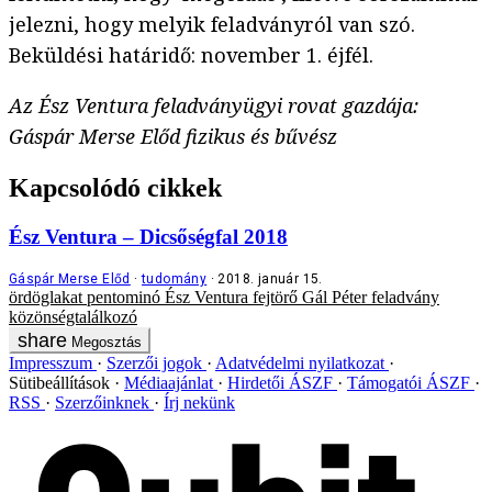
jelezni, hogy melyik feladványról van szó.
Beküldési határidő: november 1. éjfél.
Az Ész Ventura feladványügyi rovat gazdája:
Gáspár Merse Előd fizikus és bűvész
Kapcsolódó cikkek
Ész Ventura – Dicsőségfal 2018
Gáspár Merse Előd
tudomány
2018. január 15.
ördöglakat
pentominó
Ész Ventura
fejtörő
Gál Péter
feladvány
közönségtalálkozó
Megosztás
Impresszum
Szerzői jogok
Adatvédelmi nyilatkozat
Sütibeállítások
Médiaajánlat
Hirdetői ÁSZF
Támogatói ÁSZF
RSS
Szerzőinknek
Írj nekünk