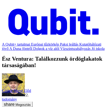
A Qubit+ tartalmai
Európai tűzkörkép
Paksi leállás
Kutatóhálózati
jövő
A Duna föntről
Dolgok a víz alól
Vízszintszabályozás
Jó iskola
Ész Ventura: Találkozzunk ördöglakatok
társaságában!
Gáspár Merse Előd
2018. október 22.
tudomány
Megosztás