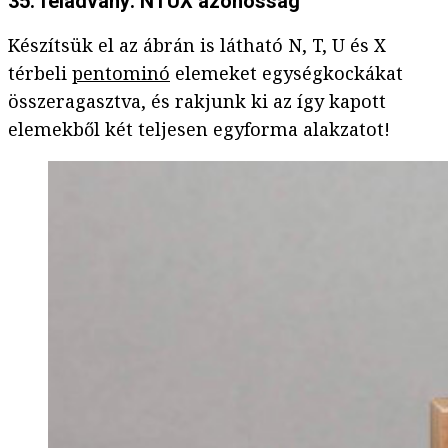
35. feladvány: NTUX azonosság
Készítsük el az ábrán is látható N, T, U és X
térbeli
pentominó
elemeket egységkockákat
összeragasztva, és rakjunk ki az így kapott
elemekből két teljesen egyforma alakzatot!