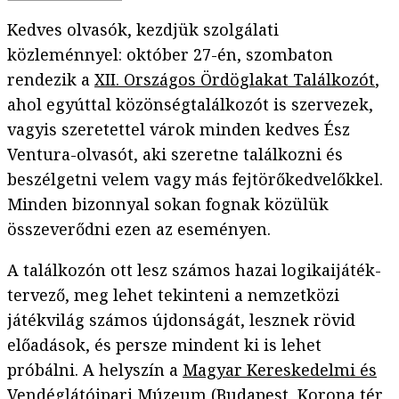
Kedves olvasók, kezdjük szolgálati
közleménnyel: október 27-én, szombaton
rendezik a
XII. Országos Ördöglakat Találkozót
,
ahol egyúttal közönségtalálkozót is szervezek,
vagyis szeretettel várok minden kedves Ész
Ventura-olvasót, aki szeretne találkozni és
beszélgetni velem vagy más fejtörőkedvelőkkel.
Minden bizonnyal sokan fognak közülük
összeverődni ezen az eseményen.
A találkozón ott lesz számos hazai logikaijáték-
tervező, meg lehet tekinteni a nemzetközi
játékvilág számos újdonságát, lesznek rövid
előadások, és persze mindent ki is lehet
próbálni. A helyszín a
Magyar Kereskedelmi és
Vendéglátóipari Múzeum
(Budapest, Korona tér