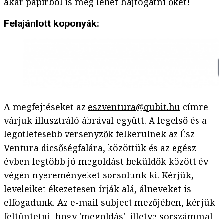
akár papírból is meg lehet hajtogatni őket!
Felajánlott koponyák:
A megfejtéseket az
eszventura@qubit.hu
címre
várjuk illusztráló ábrával együtt. A legelső és a
legötletesebb versenyzők felkerülnek az Ész
Ventura
dicsőségfalára
, közöttük és az egész
évben legtöbb jó megoldást beküldők között év
végén nyereményeket sorsolunk ki. Kérjük,
leveleiket ékezetesen írják alá, álneveket is
elfogadunk. Az e-mail subject mezőjében, kérjük
feltüntetni, hogy 'megoldás', illetve sorszámmal