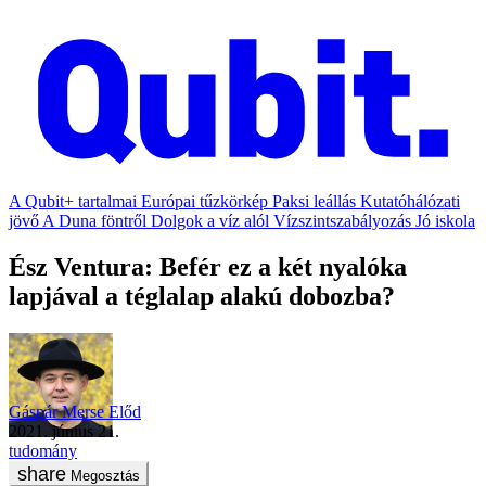
A Qubit+ tartalmai
Európai tűzkörkép
Paksi leállás
Kutatóhálózati
jövő
A Duna föntről
Dolgok a víz alól
Vízszintszabályozás
Jó iskola
Ész Ventura: Befér ez a két nyalóka
lapjával a téglalap alakú dobozba?
Gáspár Merse Előd
2021. június 21.
tudomány
Megosztás