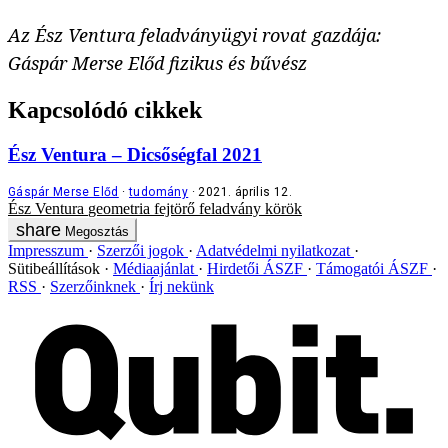
Az Ész Ventura feladványügyi rovat gazdája:
Gáspár Merse Előd fizikus és bűvész
Kapcsolódó cikkek
Ész Ventura – Dicsőségfal 2021
Gáspár Merse Előd
tudomány
2021. április 12.
Ész Ventura
geometria
fejtörő
feladvány
körök
Megosztás
Impresszum
Szerzői jogok
Adatvédelmi nyilatkozat
Sütibeállítások
Médiaajánlat
Hirdetői ÁSZF
Támogatói ÁSZF
RSS
Szerzőinknek
Írj nekünk