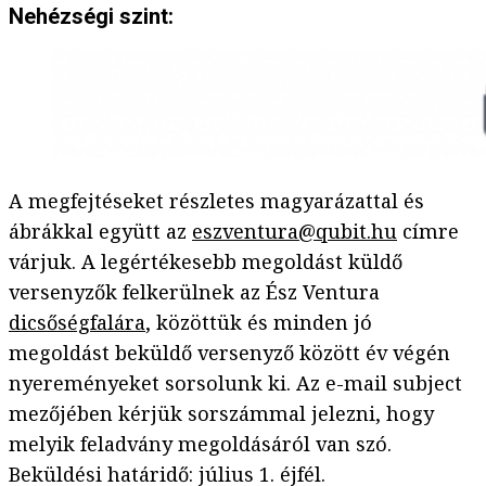
Nehézségi szint:
A megfejtéseket részletes magyarázattal és
ábrákkal együtt az
eszventura@qubit.hu
címre
várjuk. A legértékesebb megoldást küldő
versenyzők felkerülnek az Ész Ventura
dicsőségfalára
, közöttük és minden jó
megoldást beküldő versenyző között év végén
nyereményeket sorsolunk ki. Az e-mail subject
mezőjében kérjük sorszámmal jelezni, hogy
melyik feladvány megoldásáról van szó.
Beküldési határidő: július 1. éjfél.