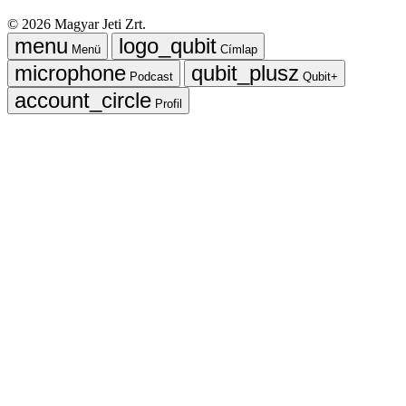
©
2026
Magyar Jeti Zrt.
Menü
Címlap
Podcast
Qubit+
Profil