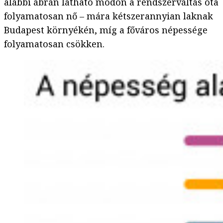
alábbi ábrán látható módon a rendszerváltás óta
folyamatosan nő – mára kétszerannyian laknak
Budapest környékén, míg a főváros népessége
folyamatosan csökken.