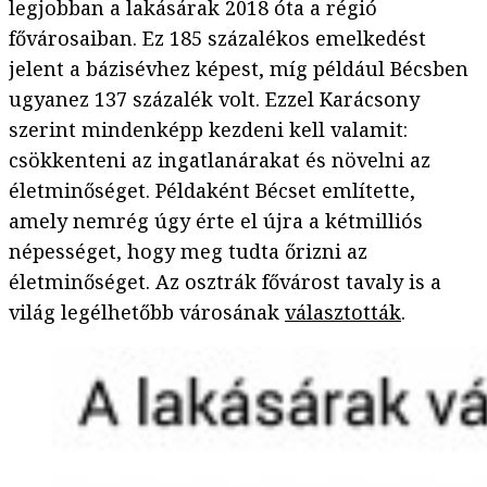
legjobban a lakásárak 2018 óta a régió
fővárosaiban. Ez 185 százalékos emelkedést
jelent a bázisévhez képest, míg például Bécsben
ugyanez 137 százalék volt. Ezzel Karácsony
szerint mindenképp kezdeni kell valamit:
csökkenteni az ingatlanárakat és növelni az
életminőséget. Példaként Bécset említette,
amely nemrég úgy érte el újra a kétmilliós
népességet, hogy meg tudta őrizni az
életminőséget. Az osztrák fővárost tavaly is a
világ legélhetőbb városának
választották
.