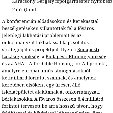
Karácsony Gergely főpolgármester nyitóbeszé
Fotó
:
Qubit
A konferencián előadásokon és kerekasztal-
beszélgetéseken villantották fel a főváros
jelenlegi lakhatási problémáit és az
önkormányzat lakhatással kapcsolatos
stratégiáját és projektjeit. Ilyen a
Budapesti
Lakásügynökség
, a
Budapesti Klímaügynökség
és az AHA – Affordable Housing for All projekt,
amelyre európai uniós támogatásokból
kétmilliárd forintot szánnak, és amelynek
keretében elsőként
egy üresen álló
iskolaépületet alakítanak át önkormányzati
bérlakásokká
. A főváros összesen 8,4 milliárd
forintot tervezett be arra hosszú távon, hogy