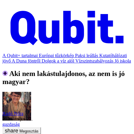
A Qubit+ tartalmai
Európai tűzkörkép
Paksi leállás
Kutatóhálózati
jövő
A Duna föntről
Dolgok a víz alól
Vízszintszabályozás
Jó iskola
Aki nem lakástulajdonos, az nem is jó
magyar?
Radó Nóra
2024. május 22.
gazdaság
Megosztás