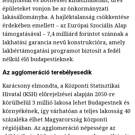
felújítással és bővítéssel kihasználatlan, üres
épületeket vonjon be az önkormányzati
lakásállományba. A hajléktalanság csökkentése
érdekében emellett – az Európai Szociális Alap
támogatásával – 7,4 milliárd forintot szánnak a
lakhatási garancia nevű konstrukcióra, amely
lakbértámogatási programot biztosít a fedél
nélkül élő budapestieknek.
Az agglomeráció terebélyesedik
Karácsony elmondta, a Központi Statisztikai
Hivatal (KSH) előrejelzései alapján 2050-re
körülbelül 3 millió lakosa lehet Budapestnek és
környékének, így várhatóan a teljes lakosság 40
százaléka élhet Magyarország központi
régiójában. Az agglomeráció népessége az