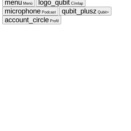
Menü
Címlap
Podcast
Qubit+
Profil