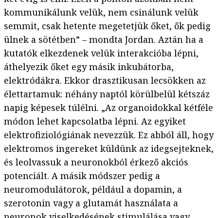
kommunikálunk velük, nem csinálunk velük
semmit, csak hetente megetetjük őket, ők pedig
ülnek a sötétben” – mondta Jordan. Aztán ha a
kutatók elkezdenek velük interakcióba lépni,
áthelyezik őket egy másik inkubátorba,
elektródákra. Ekkor drasztikusan lecsökken az
élettartamuk: néhány naptól körülbelül kétszáz
napig képesek túlélni. „Az organoidokkal kétféle
módon lehet kapcsolatba lépni. Az egyiket
elektrofiziológiának nevezzük. Ez abból áll, hogy
elektromos ingereket küldünk az idegsejteknek,
és leolvassuk a neuronokból érkező akciós
potenciált. A másik módszer pedig a
neuromodulátorok, például a dopamin, a
szerotonin vagy a glutamát használata a
neuronok viselkedésének stimulálása vagy