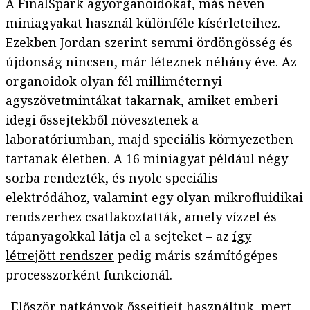
A FinalSpark agyorganoidokat, más néven
miniagyakat használ különféle kísérleteihez.
Ezekben Jordan szerint semmi ördöngösség és
újdonság nincsen, már léteznek néhány éve. Az
organoidok olyan fél milliméternyi
agyszövetmintákat takarnak, amiket emberi
idegi őssejtekből növesztenek a
laboratóriumban, majd speciális környezetben
tartanak életben. A 16 miniagyat például négy
sorba rendezték, és nyolc speciális
elektródához, valamint egy olyan mikrofluidikai
rendszerhez csatlakoztatták, amely vízzel és
tápanyagokkal látja el a sejteket – az
így
létrejött rendszer
pedig máris számítógépes
processzorként funkcionál.
„Először patkányok őssejtjeit használtuk, mert