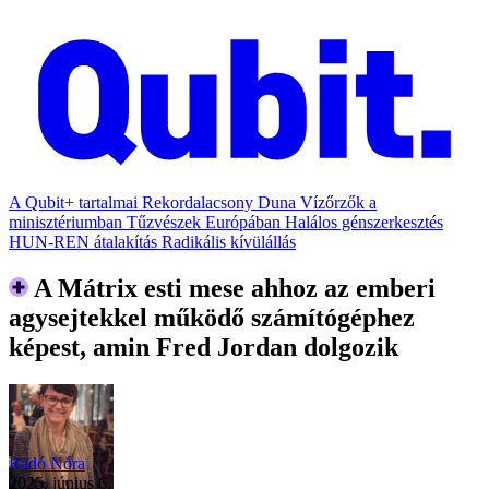
A Qubit+ tartalmai
Rekordalacsony Duna
Vízőrzők a
minisztériumban
Tűzvészek Európában
Halálos génszerkesztés
HUN-REN átalakítás
Radikális kívülállás
A Mátrix esti mese ahhoz az emberi
agysejtekkel működő számítógéphez
képest, amin Fred Jordan dolgozik
Radó Nóra
2025. június 6.