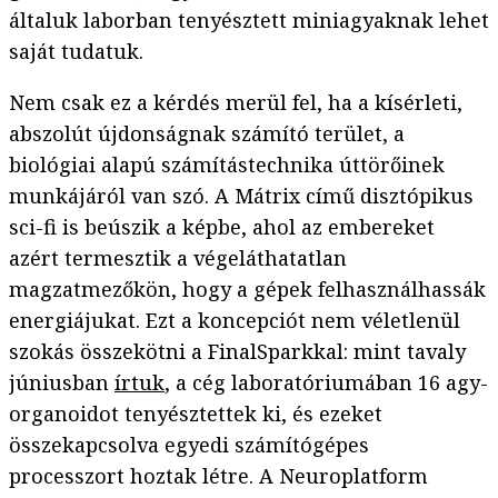
általuk laborban tenyésztett miniagyaknak lehet
saját tudatuk.
Nem csak ez a kérdés merül fel, ha a kísérleti,
abszolút újdonságnak számító terület, a
biológiai alapú számítástechnika úttörőinek
munkájáról van szó. A Mátrix című disztópikus
sci-fi is beúszik a képbe, ahol az embereket
azért termesztik a végeláthatatlan
magzatmezőkön, hogy a gépek felhasználhassák
energiájukat. Ezt a koncepciót nem véletlenül
szokás összekötni a FinalSparkkal: mint tavaly
júniusban
írtuk
, a cég laboratóriumában 16 agy-
organoidot tenyésztettek ki, és ezeket
összekapcsolva egyedi számítógépes
processzort hoztak létre. A Neuroplatform