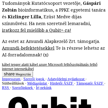
Tudományok Kutatócsoport vezetője,
Gáspári
Zoltán
bioinformatikus, a PPKE egyetemi tanára
és
Kizlinger Lilla
, Ezüst Medve díjas
színművész. Ha nem szeretnél lemaradni,
iratkozz fel mielőbb a Qubit+-ra!
Az estet az Amundi Alapkezelő Zrt. támogatja.
Amundi-befektetésekkel
Te is részese lehetsz az
AI-forradalomnak! (x)
kábel
tenger alatti kábel
azure
Microsoft
felhőszolgáltatás
felhő
internet
internetkábel
Megosztás
Impresszum
Szerzői jogok
Adatvédelmi nyilatkozat
Sütibeállítások
Médiaajánlat
Hirdetői ÁSZF
Támogatói ÁSZF
RSS
Szerzőinknek
Írj nekünk