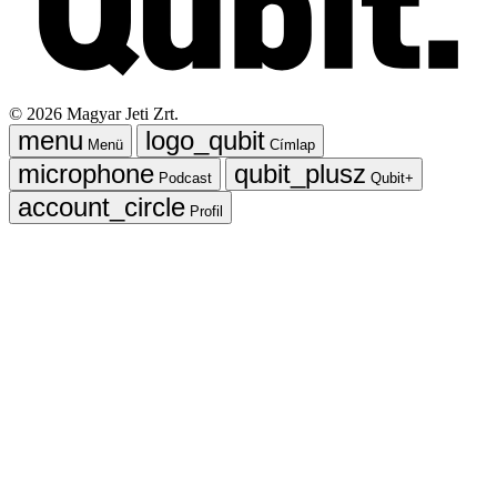
©
2026
Magyar Jeti Zrt.
Menü
Címlap
Podcast
Qubit+
Profil