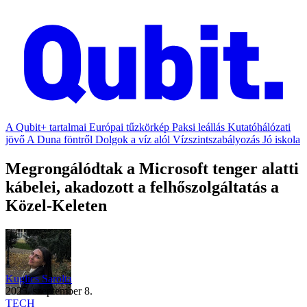
A Qubit+ tartalmai
Európai tűzkörkép
Paksi leállás
Kutatóhálózati
jövő
A Duna föntről
Dolgok a víz alól
Vízszintszabályozás
Jó iskola
Megrongálódtak a Microsoft tenger alatti
kábelei, akadozott a felhőszolgáltatás a
Közel-Keleten
Kuglics Sarolta
2025. szeptember 8.
TECH