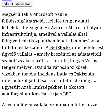
Megosztás
Megsérültek a Microsoft Azure
felhőszolgáltatásaiért felelős tenger alatti
kábelek a hétvégén. Az Azure a Microsoft olyan
infrastruktúrája, amellyel a vállalat által
felügyelt adatközpontban lehet alkalmazásokat
futtatni és készíteni. A
NetBlocks
internetelérést
figyelő vállalat – amely beszámol az adatátviteli
szabotázs akciókról is – közölte, hogy a Vörös-
tenger mélyén, Dzsidda városához közeli
vizekben történt incidens India és Pakisztán
internetszolgáltatását is érintette, de még az
Egyesült Arab Emírségekben is okozott
adatforgalom-kiesést – írja a
BBC.
A technológiai vállalat szombaton tette közzé,