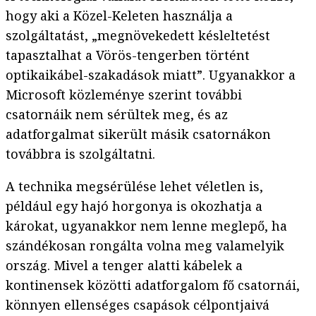
hogy aki a Közel-Keleten használja a
szolgáltatást, „megnövekedett késleltetést
tapasztalhat a Vörös-tengerben történt
optikaikábel-szakadások miatt”. Ugyanakkor a
Microsoft közleménye szerint további
csatornáik nem sérültek meg, és az
adatforgalmat sikerült másik csatornákon
továbbra is szolgáltatni.
A technika megsérülése lehet véletlen is,
például egy hajó horgonya is okozhatja a
károkat, ugyanakkor nem lenne meglepő, ha
szándékosan rongálta volna meg valamelyik
ország. Mivel a tenger alatti kábelek a
kontinensek közötti adatforgalom fő csatornái,
könnyen ellenséges csapások célpontjaivá