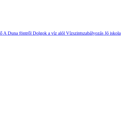
vő
A Duna föntről
Dolgok a víz alól
Vízszintszabályozás
Jó iskola