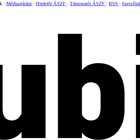
ok
Médiaajánlat
Hirdetői ÁSZF
Támogatói ÁSZF
RSS
Szerzői