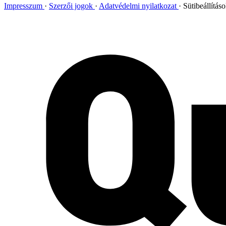
Impresszum
Szerzői jogok
Adatvédelmi nyilatkozat
Sütibeállítás