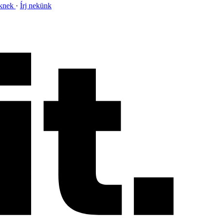
nknek
Írj nekünk