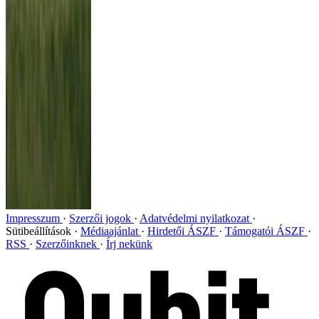
Impresszum
Szerzői jogok
Adatvédelmi nyilatkozat
Sütibeállítások
Médiaajánlat
Hirdetői ÁSZF
Támogatói ÁSZF
RSS
Szerzőinknek
Írj nekünk