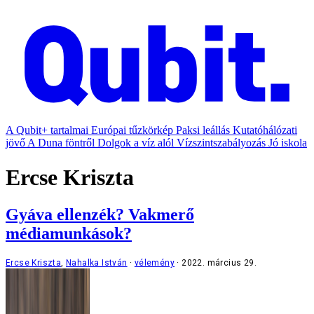
A Qubit+ tartalmai
Európai tűzkörkép
Paksi leállás
Kutatóhálózati
jövő
A Duna föntről
Dolgok a víz alól
Vízszintszabályozás
Jó iskola
Ercse Kriszta
Gyáva ellenzék? Vakmerő
médiamunkások?
Ercse Kriszta
,
Nahalka István
vélemény
2022. március 29.