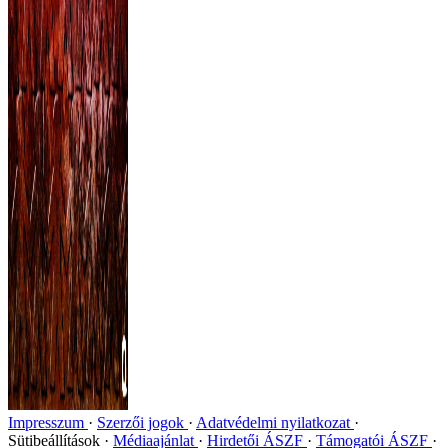
Impresszum
Szerzői jogok
Adatvédelmi nyilatkozat
Sütibeállítások
Médiaajánlat
Hirdetői ÁSZF
Támogatói ÁSZF