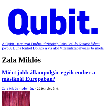
A Qubit+ tartalmai
Európai tűzkörkép
Paksi leállás
Kutatóhálózati
jövő
A Duna föntről
Dolgok a víz alól
Vízszintszabályozás
Jó iskola
Zala Miklós
Miért jobb állampolgár egyik ember a
másiknál Európában?
Zala Miklós
tudomány
2020. február 6.