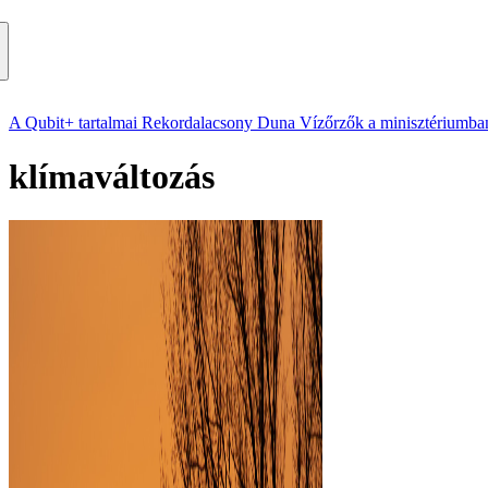
A Qubit+ tartalmai
Rekordalacsony Duna
Vízőrzők a minisztériumba
klímaváltozás