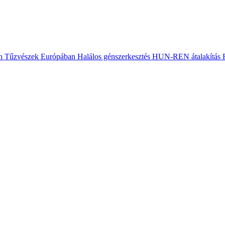
n
Tűzvészek Európában
Halálos génszerkesztés
HUN-REN átalakítás