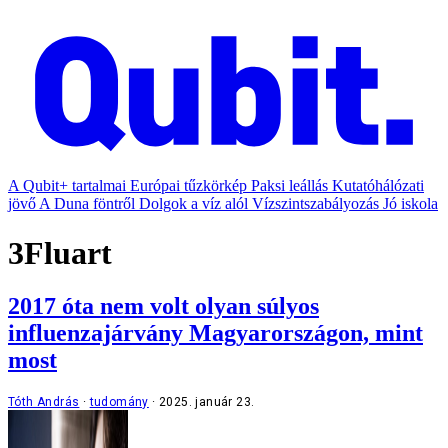
A Qubit+ tartalmai
Európai tűzkörkép
Paksi leállás
Kutatóhálózati
jövő
A Duna föntről
Dolgok a víz alól
Vízszintszabályozás
Jó iskola
3Fluart
2017 óta nem volt olyan súlyos
influenzajárvány Magyarországon, mint
most
Tóth András
tudomány
2025. január 23.