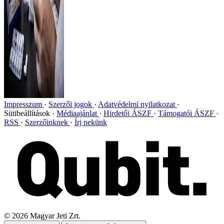
Impresszum
Szerzői jogok
Adatvédelmi nyilatkozat
Sütibeállítások
Médiaajánlat
Hirdetői ÁSZF
Támogatói ÁSZF
RSS
Szerzőinknek
Írj nekünk
©
2026
Magyar Jeti Zrt.