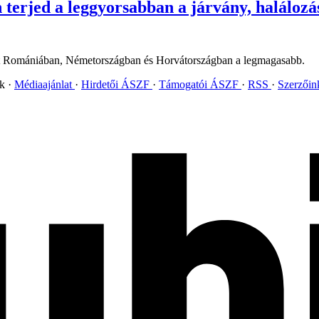
erjed a leggyorsabban a járvány, halálozá
pest Romániában, Németországban és Horvátországban a legmagasabb.
ok
Médiaajánlat
Hirdetői ÁSZF
Támogatói ÁSZF
RSS
Szerzői