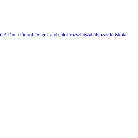
vő
A Duna föntről
Dolgok a víz alól
Vízszintszabályozás
Jó iskola