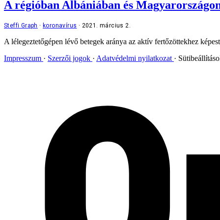
A régióban Albániában és Magyarországon t
Steffi Graph
koronavírus
2021. március 2.
A lélegeztetőgépen lévő betegek aránya az aktív fertőzöttekhez ké
Impresszum
Szerzői jogok
Adatvédelmi nyilatkozat
Sütibeállítás