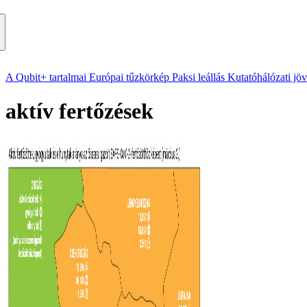
A Qubit+ tartalmai
Európai tűzkörkép
Paksi leállás
Kutatóhálózati jö
aktív fertőzések