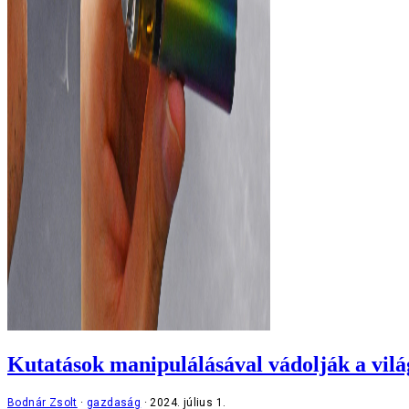
Kutatások manipulálásával vádolják a vilá
Bodnár Zsolt
gazdaság
2024. július 1.