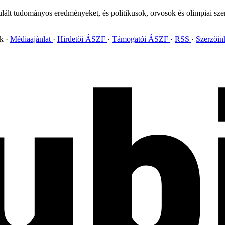
pulált tudományos eredményeket, és politikusok, orvosok és olimpiai sze
ok
Médiaajánlat
Hirdetői ÁSZF
Támogatói ÁSZF
RSS
Szerzői