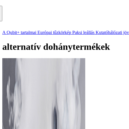
A Qubit+ tartalmai
Európai tűzkörkép
Paksi leállás
Kutatóhálózati jö
alternatív dohánytermékek