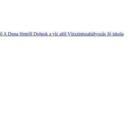
vő
A Duna föntről
Dolgok a víz alól
Vízszintszabályozás
Jó iskola