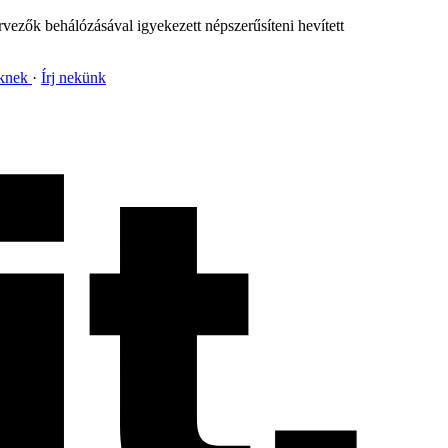
rvezők behálózásával igyekezett népszerűsíteni hevített
nknek
Írj nekünk