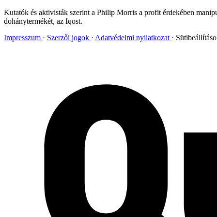
Kutatók és aktivisták szerint a Philip Morris a profit érdekében mani
dohánytermékét, az Iqost.
Impresszum
Szerzői jogok
Adatvédelmi nyilatkozat
Sütibeállítás