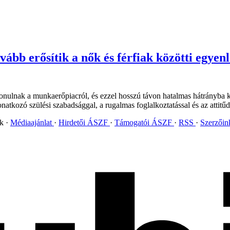
vább erősítik a nők és férfiak közötti egyen
vonulnak a munkaerőpiacról, és ezzel hosszú távon hatalmas hátrányba 
atkozó szülési szabadsággal, a rugalmas foglalkoztatással és az attitűd
ok
Médiaajánlat
Hirdetői ÁSZF
Támogatói ÁSZF
RSS
Szerzői