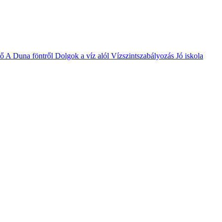
vő
A Duna föntről
Dolgok a víz alól
Vízszintszabályozás
Jó iskola