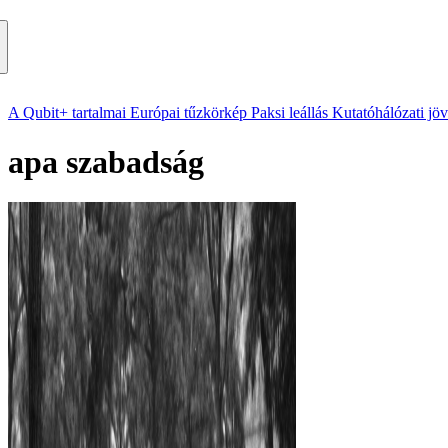
A Qubit+ tartalmai
Európai tűzkörkép
Paksi leállás
Kutatóhálózati jö
apa szabadság