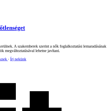
lőtlenséget
kerülnek. A szakemberek szerint a nők foglalkoztatási lemaradásának
ök megváltoztatásával lehetne javítani.
nknek
Írj nekünk