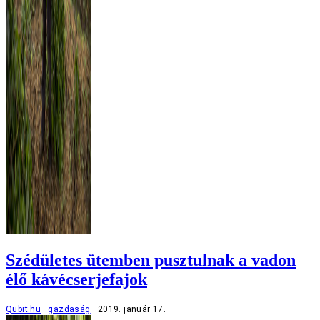
Szédületes ütemben pusztulnak a vadon
élő kávécserjefajok
Qubit.hu
gazdaság
2019. január 17.