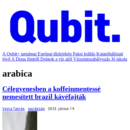
A Qubit+ tartalmai
Európai tűzkörkép
Paksi leállás
Kutatóhálózati
jövő
A Duna föntről
Dolgok a víz alól
Vízszintszabályozás
Jó iskola
arabica
Célegyenesben a koffeinmentessé
nemesített brazil kávéfajták
Vajna Tamás
gazdaság
2023. június 19.