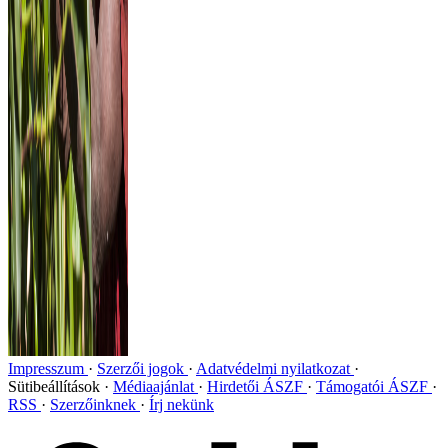
Impresszum
Szerzői jogok
Adatvédelmi nyilatkozat
Sütibeállítások
Médiaajánlat
Hirdetői ÁSZF
Támogatói ÁSZF
RSS
Szerzőinknek
Írj nekünk