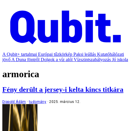
A Qubit+ tartalmai
Európai tűzkörkép
Paksi leállás
Kutatóhálózati
jövő
A Duna föntről
Dolgok a víz alól
Vízszintszabályozás
Jó iskola
armorica
Fény derült a jersey-i kelta kincs titkára
Dippold Ádám
tudomány
2025. március 12.