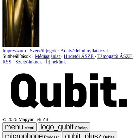
Impresszum
Szerzői jogok
Adatvédelmi nyilatkozat
Sütibeállítások
Médiaajánlat
Hirdetői ÁSZF
Támogatói ÁSZF
RSS
Szerzőinknek
Írj nekünk
©
2026
Magyar Jeti Zrt.
Menü
Címlap
Podcast
Qubit+