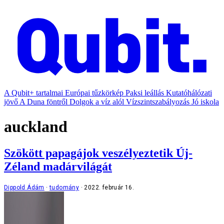
A Qubit+ tartalmai
Európai tűzkörkép
Paksi leállás
Kutatóhálózati
jövő
A Duna föntről
Dolgok a víz alól
Vízszintszabályozás
Jó iskola
auckland
Szökött papagájok veszélyeztetik Új-
Zéland madárvilágát
Dippold Ádám
tudomány
2022. február 16.