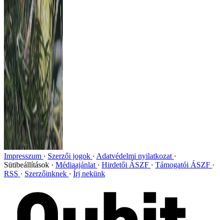
Impresszum
Szerzői jogok
Adatvédelmi nyilatkozat
Sütibeállítások
Médiaajánlat
Hirdetői ÁSZF
Támogatói ÁSZF
RSS
Szerzőinknek
Írj nekünk