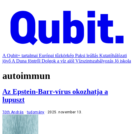
A Qubit+ tartalmai
Európai tűzkörkép
Paksi leállás
Kutatóhálózati
jövő
A Duna föntről
Dolgok a víz alól
Vízszintszabályozás
Jó iskola
autoimmun
Az Epstein-Barr-vírus okozhatja a
lupuszt
Tóth András
tudomány
2025. november 13.