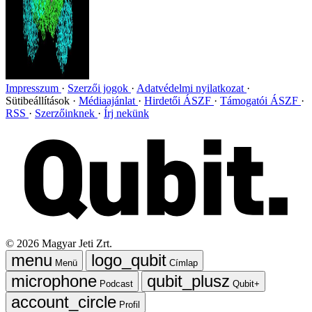
Impresszum
Szerzői jogok
Adatvédelmi nyilatkozat
Sütibeállítások
Médiaajánlat
Hirdetői ÁSZF
Támogatói ÁSZF
RSS
Szerzőinknek
Írj nekünk
©
2026
Magyar Jeti Zrt.
Menü
Címlap
Podcast
Qubit+
Profil