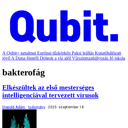
A Qubit+ tartalmai
Európai tűzkörkép
Paksi leállás
Kutatóhálózati
jövő
A Duna föntről
Dolgok a víz alól
Vízszintszabályozás
Jó iskola
bakterofág
Elkészültek az első mesterséges
intelligenciával tervezett vírusok
Dippold Ádám
tudomány
2025. szeptember 18.