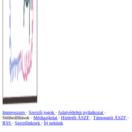
Impresszum
Szerzői jogok
Adatvédelmi nyilatkozat
Sütibeállítások
Médiaajánlat
Hirdetői ÁSZF
Támogatói ÁSZF
RSS
Szerzőinknek
Írj nekünk