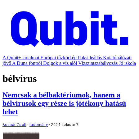
A Qubit+ tartalmai
Európai tűzkörkép
Paksi leállás
Kutatóhálózati
jövő
A Duna föntről
Dolgok a víz alól
Vízszintszabályozás
Jó iskola
bélvírus
Nemcsak a bélbaktériumok, hanem a
bélvírusok egy része is jótékony hatású
lehet
Bodnár Zsolt
tudomány
2024. február 7.