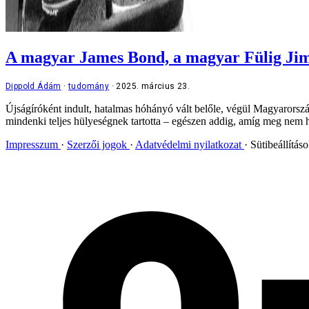
A magyar James Bond, a magyar Fülig Jimmy
Dippold Ádám
tudomány
2025. március 23.
Újságíróként indult, hatalmas hóhányó vált belőle, végül Magyarország 
mindenki teljes hülyeségnek tartotta – egészen addig, amíg meg nem hó
Impresszum
Szerzői jogok
Adatvédelmi nyilatkozat
Sütibeállítás