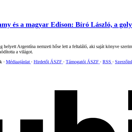
 és a magyar Edison: Bíró László, a golyós
helyett Argentína nemzeti hőse lett a feltaláló, aki saját könyve szeri
dította a világot.
ok
Médiaajánlat
Hirdetői ÁSZF
Támogatói ÁSZF
RSS
Szerzői