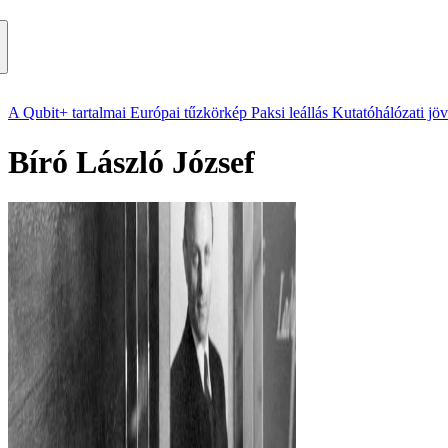
A Qubit+ tartalmai
Európai tűzkörkép
Paksi leállás
Kutatóhálózati jö
Bíró László József