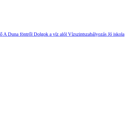
vő
A Duna föntről
Dolgok a víz alól
Vízszintszabályozás
Jó iskola