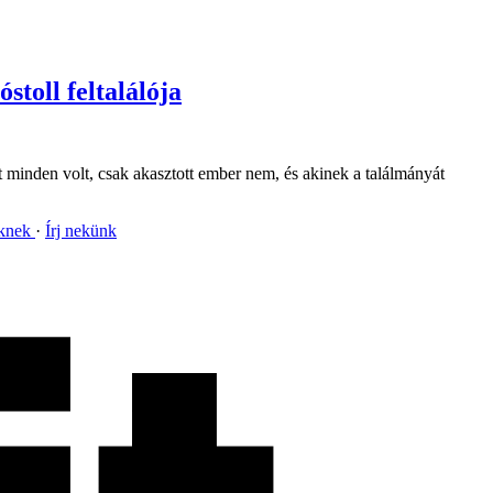
toll feltalálója
nt minden volt, csak akasztott ember nem, és akinek a találmányát
nknek
Írj nekünk