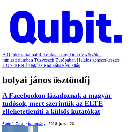
A Qubit+ tartalmai
Rekordalacsony Duna
Vízőrzők a
minisztériumban
Tűzvészek Európában
Halálos génszerkesztés
HUN-REN átalakítás
Radikális kívülállás
bolyai jános ösztöndíj
A Facebookon lázadoznak a magyar
tudósok, mert szerintük az ELTE
ellehetetleníti a külsős kutatókat
Bodnár Zsolt
tudomány
2018. július 23.