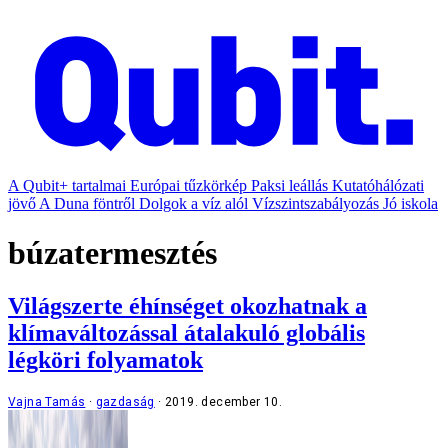
A Qubit+ tartalmai
Európai tűzkörkép
Paksi leállás
Kutatóhálózati
jövő
A Duna föntről
Dolgok a víz alól
Vízszintszabályozás
Jó iskola
búzatermesztés
Világszerte éhínséget okozhatnak a
klímaváltozással átalakuló globális
légköri folyamatok
Vajna Tamás
gazdaság
2019. december 10.