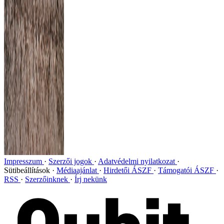
Impresszum
Szerzői jogok
Adatvédelmi nyilatkozat
Sütibeállítások
Médiaajánlat
Hirdetői ÁSZF
Támogatói ÁSZF
RSS
Szerzőinknek
Írj nekünk