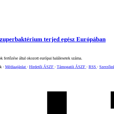
 szuperbaktérium terjed egész Európában
k fertőzése által okozott európai halálesetek száma.
ok
Médiaajánlat
Hirdetői ÁSZF
Támogatói ÁSZF
RSS
Szerzői