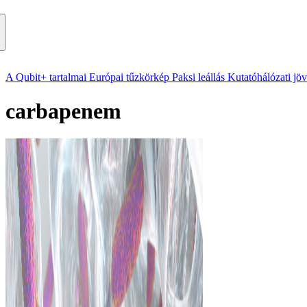
A Qubit+ tartalmai
Európai tűzkörkép
Paksi leállás
Kutatóhálózati jö
carbapenem