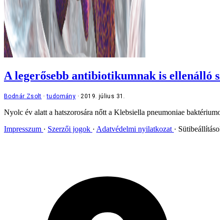
A legerősebb antibiotikumnak is ellenálló
Bodnár Zsolt
tudomány
2019. július 31.
Nyolc év alatt a hatszorosára nőtt a Klebsiella pneumoniae baktériumo
Impresszum
Szerzői jogok
Adatvédelmi nyilatkozat
Sütibeállítás