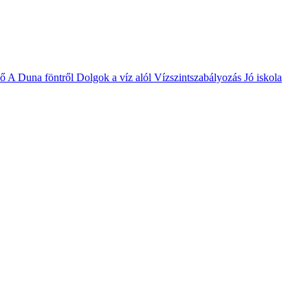
vő
A Duna föntről
Dolgok a víz alól
Vízszintszabályozás
Jó iskola