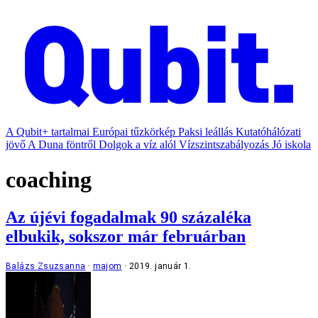
A Qubit+ tartalmai
Európai tűzkörkép
Paksi leállás
Kutatóhálózati
jövő
A Duna föntről
Dolgok a víz alól
Vízszintszabályozás
Jó iskola
coaching
Az újévi fogadalmak 90 százaléka
elbukik, sokszor már februárban
Balázs Zsuzsanna
majom
2019. január 1.